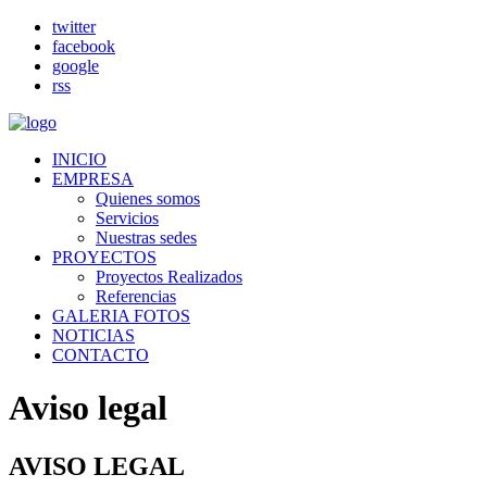
twitter
facebook
google
rss
INICIO
EMPRESA
Quienes somos
Servicios
Nuestras sedes
PROYECTOS
Proyectos Realizados
Referencias
GALERIA FOTOS
NOTICIAS
CONTACTO
Aviso legal
AVISO LEGAL