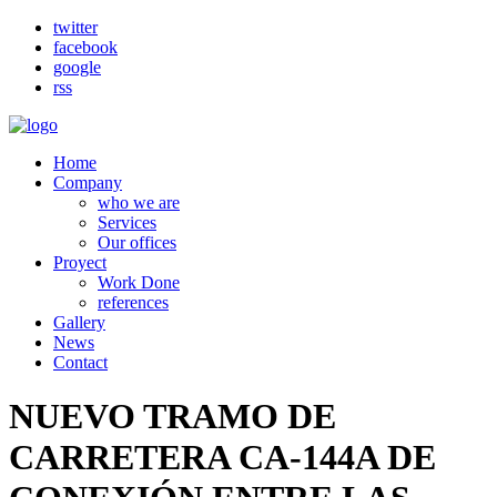
twitter
facebook
google
rss
Home
Company
who we are
Services
Our offices
Proyect
Work Done
references
Gallery
News
Contact
NUEVO TRAMO DE
CARRETERA CA-144A DE